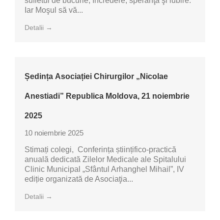
sufletul de bucurie, încredere, speranţă şi iubire.
Iar Moşul să vă...
Detalii →
Ședința Asociației Chirurgilor „Nicolae
Anestiadi” Republica Moldova, 21 noiembrie
2025
10 noiembrie 2025
Stimați colegi, Conferința științifico-practică
anuală dedicată Zilelor Medicale ale Spitalului
Clinic Municipal „Sfântul Arhanghel Mihail”, IV
ediție organizată de Asociaţia...
Detalii →