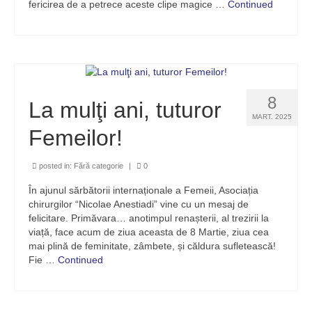
fericirea de a petrece aceste clipe magice …
Continued
8
La mulţi ani, tuturor
MART. 2025
Femeilor!
posted in:
Fără categorie
|
0
În ajunul sărbătorii internaționale a Femeii, Asociația
chirurgilor “Nicolae Anestiadi” vine cu un mesaj de
felicitare. Primăvara… anotimpul renașterii, al trezirii la
viață, face acum de ziua aceasta de 8 Martie, ziua cea
mai plină de feminitate, zâmbete, și căldura sufletească!
Fie …
Continued