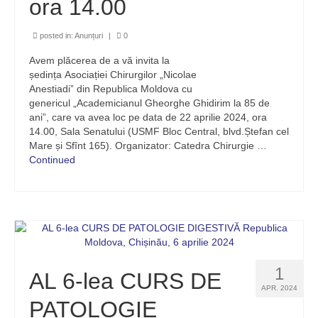
ora 14.00
posted in:
Anunțuri
|
0
Avem plăcerea de a vă invita la
ședința Asociației Chirurgilor „Nicolae
Anestiadi” din Republica Moldova cu
genericul „Academicianul Gheorghe Ghidirim la 85 de
ani”, care va avea loc pe data de 22 aprilie 2024, ora
14.00, Sala Senatului (USMF Bloc Central, blvd.Ștefan cel
Mare și Sfînt 165). Organizator: Catedra Chirurgie …
Continued
1
AL 6-lea CURS DE
APR. 2024
PATOLOGIE