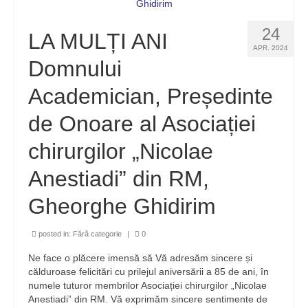
24
LA MULȚI ANI
APR. 2024
Domnului
Academician, Președinte
de Onoare al Asociației
chirurgilor „Nicolae
Anestiadi” din RM,
Gheorghe Ghidirim
posted in:
Fără categorie
|
0
Ne face o plăcere imensă să Vă adresăm sincere și
călduroase felicitări cu prilejul aniversării a 85 de ani, în
numele tuturor membrilor Asociației chirurgilor „Nicolae
Anestiadi” din RM. Vă exprimăm sincere sentimente de