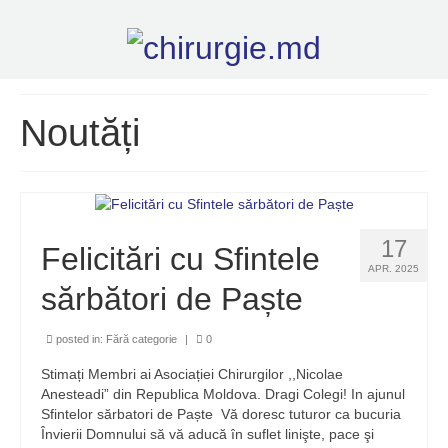
Noutăți
17
Felicitări cu Sfintele
APR. 2025
sărbători de Paște
posted in:
Fără categorie
|
0
Stimați Membri ai Asociației Chirurgilor ,,Nicolae
Anesteadi” din Republica Moldova. Dragi Colegi! In ajunul
Sfintelor sărbatori de Paște Vă doresc tuturor ca bucuria
Învierii Domnului să vă aducă în suflet linişte, pace şi