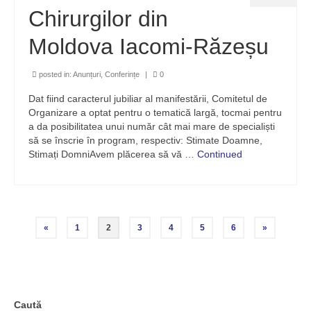
Chirurgilor din
Moldova Iacomi-Răzeșu
posted in:
Anunțuri
,
Conferințe
|
0
Dat fiind caracterul jubiliar al manifestării, Comitetul de
Organizare a optat pentru o tematică largă, tocmai pentru
a da posibilitatea unui număr cât mai mare de specialiști
să se înscrie în program, respectiv: Stimate Doamne,
Stimați DomniAvem plăcerea să vă …
Continued
«
1
2
3
4
5
6
»
Caută